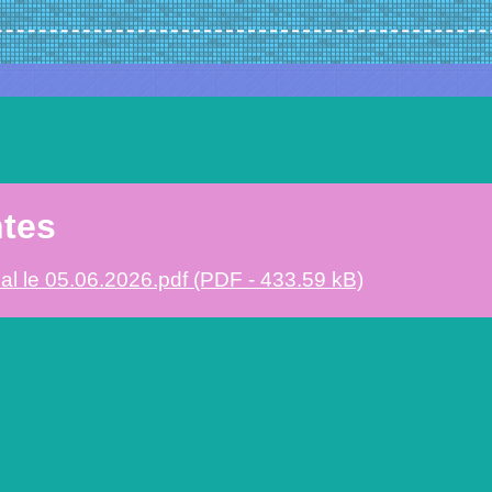
ntes
al le 05.06.2026.pdf (PDF - 433.59 kB)