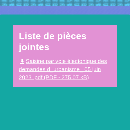
Liste de pièces
jointes
file_download
Saisine par voie électonique des
demandes d_urbanisme_ 05 juin
2023 .pdf (PDF - 275.07 kB)